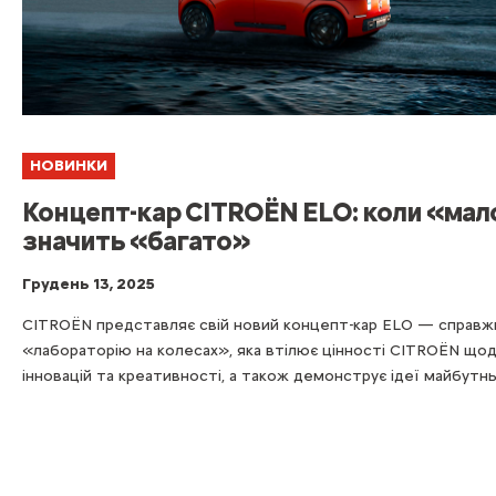
НОВИНКИ
Концепт-кар CITROЁN ELO: коли «мал
значить «багато»
Грудень 13, 2025
CITROЁN представляє свій новий концепт-кар ELO — справ
«лабораторію на колесах», яка втілює цінності CITROЁN що
інновацій та креативності, а також демонструє ідеї майбутнь