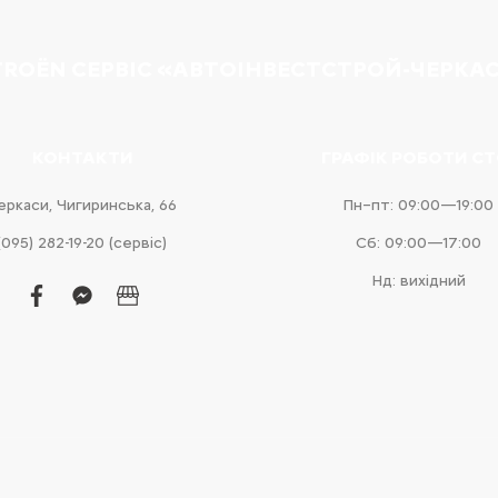
TROËN СЕРВІС «АВТОІНВЕСТСТРОЙ-ЧЕРКА
КОНТАКТИ
ГРАФІК РОБОТИ С
еркаси, Чигиринська, 66
Пн–пт: 09:00—19:00
(095) 282-19-20 (сервіс)
Сб: 09:00—17:00
Нд: вихідний
facebook
facebook-
business
messenger