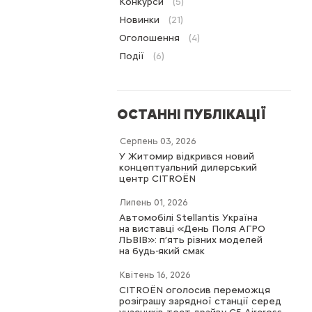
Конкурси
(5)
Новинки
(21)
Оголошення
(4)
Події
(6)
ОСТАННІ ПУБЛІКАЦІЇ
Серпень 03, 2026
У Житомир відкрився новий
концептуальний дилерський
центр CITROËN
Липень 01, 2026
Автомобілі Stellantis Україна
на виставці «День Поля АГРО
ЛЬВІВ»: п’ять різних моделей
на будь-який смак
Квітень 16, 2026
CITROËN оголосив переможця
розіграшу зарядної станції серед