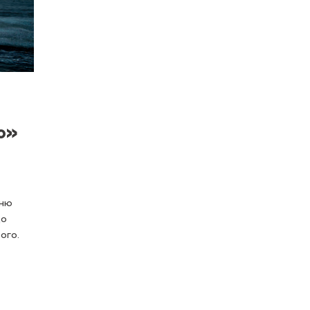
о»
жню
до
ого.