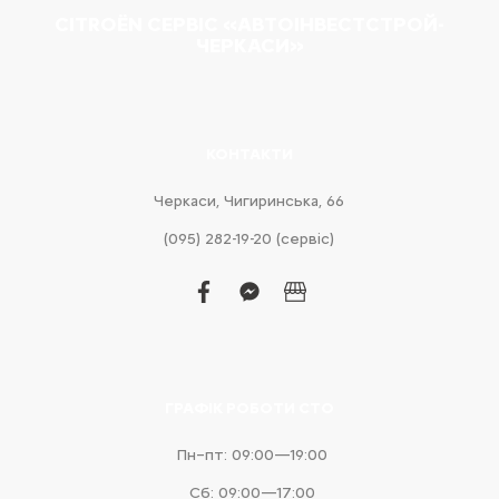
CITROËN СЕРВІС «АВТОІНВЕСТСТРОЙ-
ЧЕРКАСИ»
КОНТАКТИ
Черкаси, Чигиринська, 66
(095) 282-19-20 (сервіс)
facebook
facebook-
business
messenger
ГРАФІК РОБОТИ СТО
Пн–пт: 09:00—19:00
Сб: 09:00—17:00