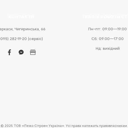
КОНТАКТИ
ГРАФІК РОБОТИ С
еркаси, Чигиринська, 66
Пн–пт: 09:00—19:00
(095) 282-19-20 (сервіс)
Сб: 09:00—17:00
Нд: вихідний
facebook
facebook-
business
messenger
© 2025 ТОВ «Пежо Сітроен Україна». Усі права належать правовласникам.