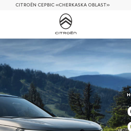
CITROËN СЕРВІС
«CHERKASKA OBLAST»
Н