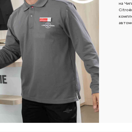
на Чиг
Citroë
компл
автом