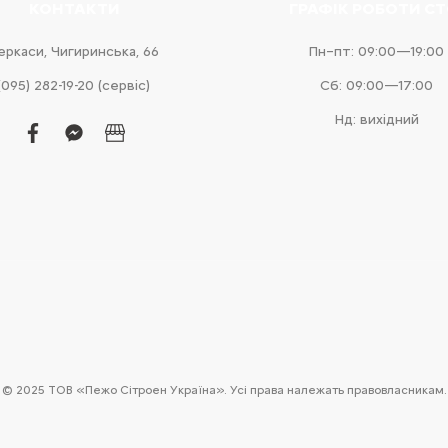
КОНТАКТИ
ГРАФІК РОБОТИ С
еркаси, Чигиринська, 66
Пн–пт: 09:00—19:00
(095) 282-19-20 (сервіс)
Сб: 09:00—17:00
Нд: вихідний
facebook
facebook-
business
messenger
© 2025 ТОВ «Пежо Сітроен Україна». Усі права належать правовласникам.