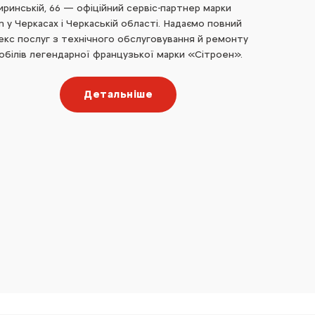
иринській, 66 — офіційний сервіс-партнер марки
n у Черкасах і Черкаській області. Надаємо повний
екс послуг з технічного обслуговування й ремонту
обілів легендарної французької марки «Сітроен».
Детальніше