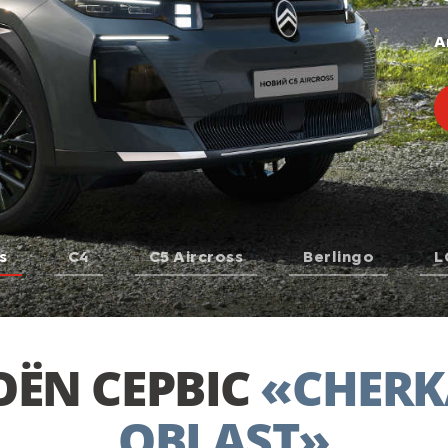
А
s
С4
С5 Aircross
Berlingo
L
OËN СЕРВІС
«CHERK
OBLAST»