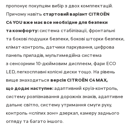
пропонує покупцям вибір з двох комплектацій.
Причому навіть
стартовий варіант CITROЁN
С4 YOU вже має все необхідне для безпеки
та комфорту:
система стабілізації, фронтальні
та бокові подушки безпеки, бокові шторки безпеки,
клімат-контроль, датчики паркування, цифрова
панель приладів, мультимедійна система
з сенсорним 10-дюймовим дисплеєм, фари ECO
LED, легкосплавні колісні диски тощо. На рівень
вище знаходиться
версія CITROЁN С4 MAX,
що додає наступне:
адаптивний круїз-контроль,
систему розпізнавання дорожніх знаків, адаптивне
дальнє світло, систему утримання смуги руху,
контроль «сліпих зон» дзеркал, камеру заднього
огляду та багато іншого.