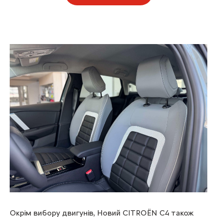
Окрім вибору двигунів, Новий CITROЁN С4 також