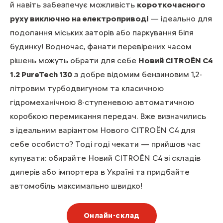
й навіть забезпечує можливість
короткочасного
руху виключно на електроприводі
— ідеально для
подолання міських заторів або паркування біля
будинку! Водночас, фанати перевірених часом
рішень можуть обрати для себе
Новий CITROЁN С4
1.2 PureTech 130
з добре відомим бензиновим 1,2-
літровим турбодвигуном та класичною
гідромеханічною 8-ступеневою автоматичною
коробкою перемикання передач. Вже визначились
з ідеальним варіантом Нового CITROЁN С4 для
себе особисто? Тоді годі чекати — прийшов час
купувати: обирайте Новий CITROЁN С4 зі складів
дилерів або імпортера в Україні та придбайте
автомобіль максимально швидко!
Онлайн-склад