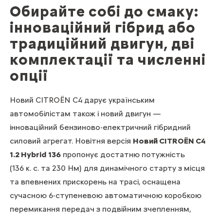
Обирайте собі до смаку:
інноваційний гібрид або
традиційний двигун, дві
комплектації та численні
опції
Новий CITROЁN С4 дарує українським
автомобілістам також і новий двигун —
інноваційний бензиново-електричний гібридний
силовий агрегат. Новітня версія
Новий CITROЁN С4
1.2 Hybrid 136
пропонує достатню потужність
(136 к. с. та 230 Нм) для динамічного старту з місця
та впевнених прискорень на трасі, оснащена
сучасною 6-ступеневою автоматичною коробкою
перемикання передач з подвійним зчепленням,