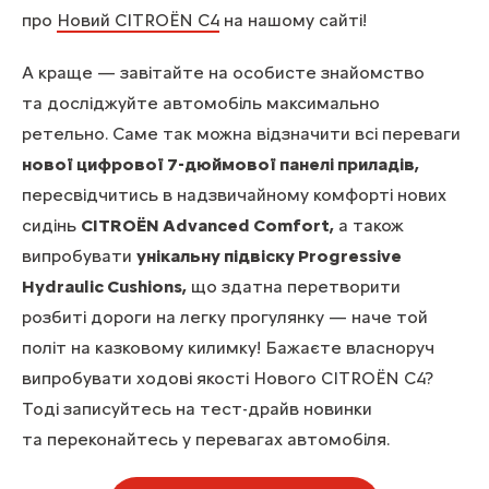
про
Новий CITROЁN С4
на нашому сайті!
А краще — завітайте на особисте знайомство
та досліджуйте автомобіль максимально
ретельно. Саме так можна відзначити всі переваги
нової цифрової 7-дюймової панелі приладів,
пересвідчитись в надзвичайному комфорті нових
сидінь
CITROЁN Advanced Comfort,
а також
випробувати
унікальну підвіску Progressive
Hydraulic Cushions,
що здатна перетворити
розбиті дороги на легку прогулянку — наче той
політ на казковому килимку! Бажаєте власноруч
випробувати ходові якості Нового CITROЁN С4?
Тоді записуйтесь на тест-драйв новинки
та переконайтесь у перевагах автомобіля.