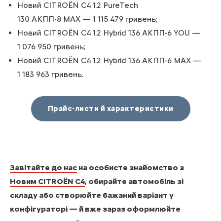
Новий CITROЁN С4 1.2 PureTech
130 АКПП-8 MAX — 1 115 479 гривень;
Новий CITROЁN С4 1.2 Hybrid 136 АКПП-6 YOU —
1 076 950 гривень;
Новий CITROЁN С4 1.2 Hybrid 136 АКПП-6 MAX —
1 183 963 гривень.
Прайс-листи й характеристики
Завітайте до нас
на особисте знайомство з
Новим CITROЁN С4
, обирайте автомобіль зі
складу або створюйте бажаний варіант у
конфігураторі — й вже зараз оформлюйте