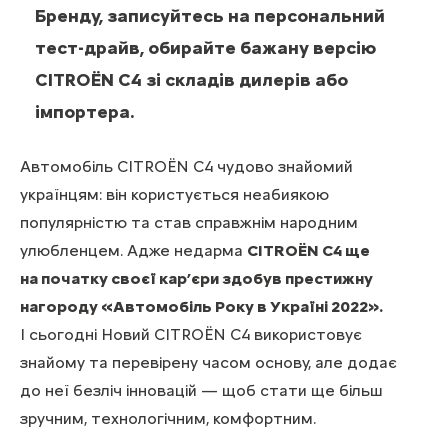
Бренду, записуйтесь на персональний
тест-драйв, обирайте бажану версію
CITROЁN С4 зі складів дилерів або
імпортера.
Автомобіль CITROЁN С4 чудово знайомий
українцям: він користується неабиякою
популярністю та став справжнім народним
улюбленцем. Адже недарма
CITROЁN С4 ще
на початку своєї кар’єри здобув престижну
нагороду «Автомобіль Року в Україні 2022».
І сьогодні Новий CITROЁN С4 використовує
знайому та перевірену часом основу, але додає
до неї безліч інновацій — щоб стати ще більш
зручним, технологічним, комфортним.