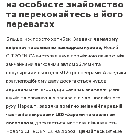
на особисте знайомство
та переконайтесь в його
перевагах
Більше, ніж просто хетчбек! Завдяки
чималому
кліренсу та захисним накладкам кузова,
Новий
CITROЁN С4 виступає наче проміжною ланкою між
звичайними легковими автомобілями та
популярними сьогодні SUV-кросоверами. А завдяки
краплеподібному даху досягаються чудові
аеродинамічні якості, що означає зниження рівня
шумів та споживання палива під час швидкісного
руху. Нарешті, завдяки
помітно зміненій передній
частині з яскравими LED-фарами та овальним
логотипом,
досягається миттєва пізнаваність
Нового CITROЁN С4 на дорозі. Дізнайтесь більше