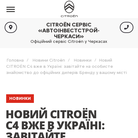
CITROËN СЕРВІС
«АВТОІНВЕСТСТРОЙ-
ЧЕРКАСИ»
Офіційний сервіс Citroën у Черкасах
Головна
Новини Citroën
Новинки
Новий
CITROЁN C4 вже в Україні: завітайте на особисте
знайомство до офіційних дилерів Бренду у вашому місті
НОВИНКИ
НОВИЙ CITROЁN
C4 ВЖЕ В УКРАЇНІ:
ЗАВІТАЙТЕ