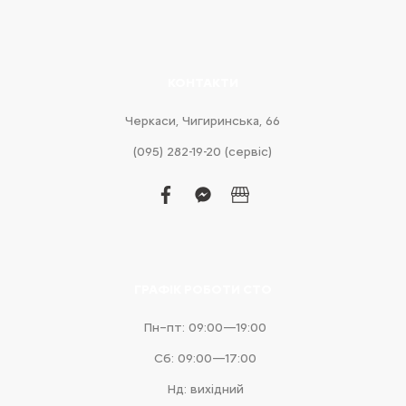
КОНТАКТИ
Черкаси, Чигиринська, 66
(095) 282-19-20 (сервіс)
facebook
facebook-
business
messenger
ГРАФІК РОБОТИ СТО
Пн–пт: 09:00—19:00
Сб: 09:00—17:00
Нд: вихідний